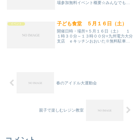
場参加無料イベント概要☆みんなでもち
つき大会 各自治体の協力で開催しま
す 餅つきを手伝って頂けるなら 無料
で食べれますよ♪ アイドル？空手家？も
参加！？出演☆ステー...
子ども食堂 ５月１６日（土）
イベント
開催日時・場所⭐️５月１６日（土） １
１時３０分～１３時００分⭐️九州電力大分
支店 ｅキッチンおおいた※無料駐車場
はありません料金⭐️子ども 無料⭐️大
人 ３００円メニュー⭐️サワディーのマ
スター監修 子どもバーを開催します
よ 子ど...
春のアイドル大運動会
親子で楽しむレジン教室
コメント