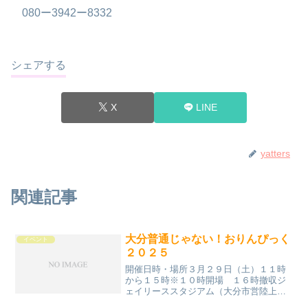
080ー3942ー8332
シェアする
X
LINE
yatters
関連記事
大分普通じゃない！おりんぴっく
イベント
２０２５
開催日時・場所３月２９日（土）１１時
から１５時※１０時開場 １６時撤収ジ
ェイリーススタジアム（大分市営陸上競
技場）参加条件普通じゃない格好で競技