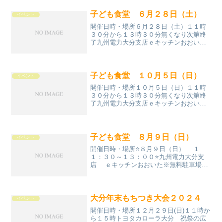
する 以上！例着ぐるみ 仮
装 コスプレ ティラノサウルス ヒー
子ども食堂 ６月２８日（土）
イベント
ロー 女装 男装 覆面など...
開催日時・場所６月２８日（土）１１時
３０分から１３時３０分無くなり次第終
了九州電力大分支店ｅキッチンおおいた
※無料駐車場はありません参加条件☆腹
ペコな人☆ルールを守れる人☆勉強頑張
る人メニュー☆メイン・オリジナルちら
し寿司・冷たいお吸い物☆...
子ども食堂 １０月５日（日）
イベント
開催日時・場所１０月５日（日）１１時
３０分から１３時３０分無くなり次第終
了九州電力大分支店ｅキッチンおおいた
※無料駐車場はありません参加条件☆腹
ペコな人☆ルールを守れる人☆勉強頑張
る人メニュー☆メイン・たこ焼きパーテ
ィー☆無くなり次第終了☆...
子ども食堂 ８月９日（日）
イベント
開催日時・場所⭐️８月９日（日） １
１：３０～１３：００⭐️九州電力大分支
店 ｅキッチンおおいた※無料駐車場は
ありません料金⭐️子ども 無料⭐️大人
３００円メニュー⭐️真夏のバケット祭り⭐️
おりじなるスープ 衛生上 持ち帰り不
可学...
大分年末もちつき大会２０２４
イベント
開催日時・場所１２月２９日(日)１１時か
ら１５時トヨタカローラ大分 祝祭の広