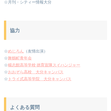
☆月刊・シティー情報大分
協力
☆
めじろん
（友情出演）
☆
舞鶴町青年会
☆
楊志館高等学校 徳育宣隊スイハンジャー
☆
おおぞら高校 大分キャンパス
☆
トライ式高等学院 大分キャンパス
よくある質問