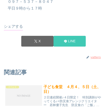
０９７－５３７－８０４７
平日９時から１７時
シェアする
X
LINE
yatters
関連記事
子ども食堂 ４月４、５日（土、
イベント
日）
２日連続開催♪４日限定！ 特別講師がや
ってくる♪⭐️防災食アレンジクリエイタ
ー 若林優子先生 防災食の「ご飯」と