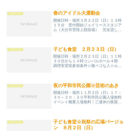
「カレー」を 素敵にアレンジしてくれ
るよー♪開催日時・場所⭐️４月４、５日
（土、日） １１時３０分から１３時０
春のアイドル大運動会
イベント
０分⭐️九州電力大...
開催日時・場所３月２２日（日）１３時
１５分 受付開始ジェイリーススタジア
ム（大分市営陸上競技場） 完全貸し切
りイベントイベント概要今までになかっ
た？アイドル運動会！みなさんとの対戦
もあるかも！？参加☆チャイモ 結成１
８年 大分県産アイドル☆...
子ども食堂 ２月２３日（日）
イベント
開催日時・場所２月２３日（日）１１時
３０分から１４時コンパルホール４階
調理実習室参加条件☆腹ペコな人☆ルー
ルを守れる人☆勉強頑張る人メニュー・
あんかけコーンうどん・揚げ餅をそえ
て・牛乳・ちょっとしたデザート・手作
り綿菓子※３０食まで※衛生...
夜の平和市民公園☆芸術のあき
イベント
開催日時・場所１１月２日（日）１７：
３０～２０：３０平和市民公園入場無料
イベント概要入場無料！三連休の夜親子
で参加出来る様に☆キャンプファイヤー
☆天文観測☆焼きそば カレー からあ
げ ポテトフライなど☆焼きマシュマロ
☆公園でメダル探し☆芝生...
子ども食堂☆祝祭の広場バージョ
イベント
ン ８月２日（日）