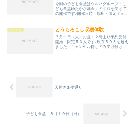
今回の子ども食堂はツルハグループ「こ
ども食堂ゆたかさ基金」の助成を受けて
の開催です♪開催日時・場所・限定？⭐️８
月２日（日） １３時３０分～１５時０
０分⭐️トヨタカローラ大分 祝祭の広場⭐️
限定２００人まで‼️ 無くなり次第だよ‼️
とうもろこし収穫体験
イベント
※無料駐...
７月１日（火）お昼１２時より予約受付
開始！限定５０人です♪現在５０人を超え
ました！キャンセル待ちのみ受け付けて
います日時７月２７日（日）８時までに
受付を済まされて集合お願いしますトイ
レは道の駅などで済まされてください集
合場所・畑にトイレはあ...
天神さま夢通り
子ども食堂 ８月１０日（日）